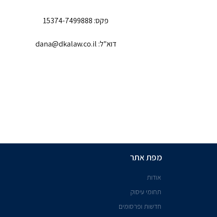
פקס: 15374-7499888
דוא"ל: dana@dkalaw.co.il
מפת אתר
אודות
תחומי עיסוק
חדשות ופרסומים